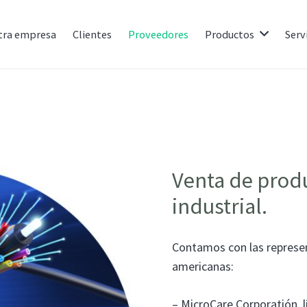
tra empresa
Clientes
Proveedores
Productos
Serv
Venta de prod
industrial.
Contamos con las represent
americanas:
– MicroCare Corporatión, l