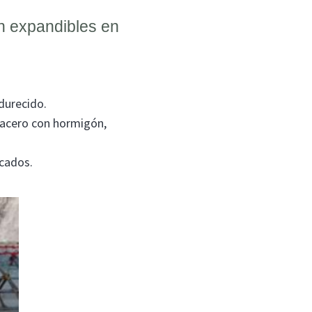
ón expandibles en
durecido.
(acero con hormigón,
cados.