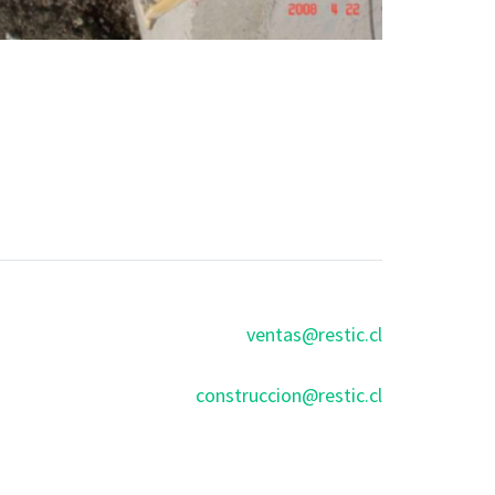
ventas@restic.cl
construccion@restic.cl