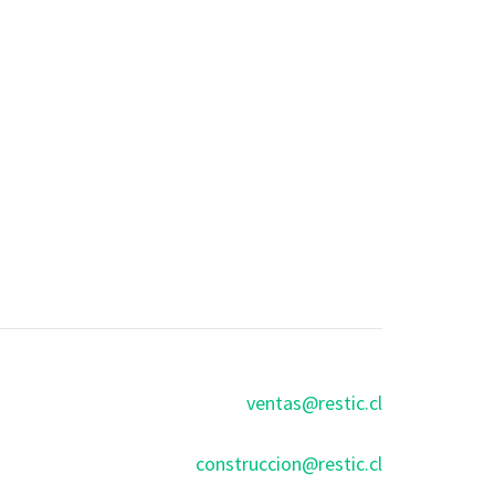
ventas@restic.cl
construccion@restic.cl