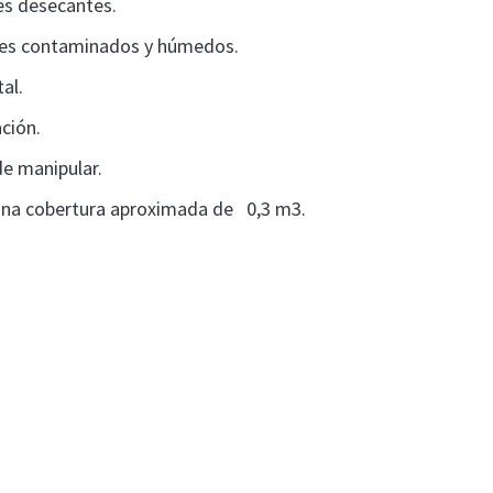
es desecantes.
tes contaminados y húmedos.
al.
ación.
de manipular.
una cobertura aproximada de 0,3 m3.