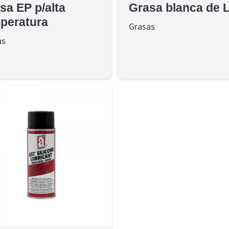
sa EP p/alta
Grasa blanca de L
peratura
Grasas
as